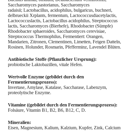
Saccharomyces pastorianus, Saccharomyces
radaisii; Lactobacillus, acidophilus, bulgaricus, buchneri,
delbrueckii Xrplants, fermentum, Lactococcusdiacetylactis,
Lactococcuslactis, Lactobacillus acidophilus, Streptococcus
lactis, Saccharomyces (Bierhefe), Rhodobacter (Sümpfe)
Rhodobacter sphaeroides, Saccharomyces cerevisiae,
Streptococcus Thermophilus, Fermentiert: Orangen,
Mandarien, Zitronen, Clementinen, Limetten, Feigen Datteln,
Rosinen, Holunder, Rosmarin, Pfefferminz, Lavendel Blüten.
Antibiotische Stoffe (Pflanzlicher Ursprung):
probiotische Laktobazillen, vitale Hefen.
Wertvolle Enzyme (gebildet durch den
Fermentierungsprozess):
Invertase, Amylase, Katalase, Saccharase, Labenzym,
proteolytische Enzyme.
Vitamine ((gebildet durch den Fermentierungsprozess):
Folsäure, Vitamin B1, B2, B6, B12, C, D.
Mineralien:
Eisen, Magnesium, Kalium, Kalzium, Kupfer, Zink, Calcium